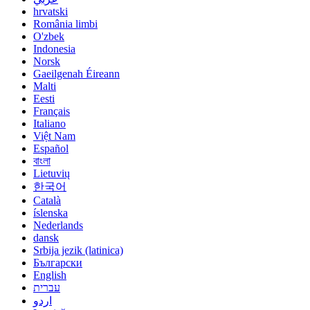
hrvatski
România limbi
O'zbek
Indonesia
Norsk
Gaeilgenah Éireann
Malti
Eesti
Français
Italiano
Việt Nam
Español
বাংলা
Lietuvių
한국어
Català
íslenska
Nederlands
dansk
Srbija jezik (latinica)
Български
English
עברית
اردو