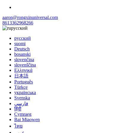
aaron@rongxinuniversal.com
8613362968266
русский
русский
suomi
Deutsch
bosanski
slovenčina
slovenščina
Ελληνικά
日本語
Português
Türkçe
українська
Svenska
فارسی
हिंदी
Cymraeg
Bai Miaowen
ไทย
عربي